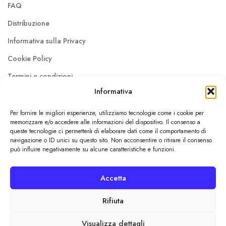
FAQ
Distribuzione
Informativa sulla Privacy
Cookie Policy
Termini e condizioni
Informativa
About us
Per fornire le migliori esperienze, utilizziamo tecnologie come i cookie per
Contattaci
memorizzare e/o accedere alle informazioni del dispositivo. Il consenso a
queste tecnologie ci permetterà di elaborare dati come il comportamento di
Lavora con noi
navigazione o ID unici su questo sito. Non acconsentire o ritirare il consenso
può influire negativamente su alcune caratteristiche e funzioni.
© Dokusho Edizioni Srl 2026
Accetta
Pisa / P.IVA: 02410240507 / REA: PI - 204992
Rifiuta
Visualizza dettagli