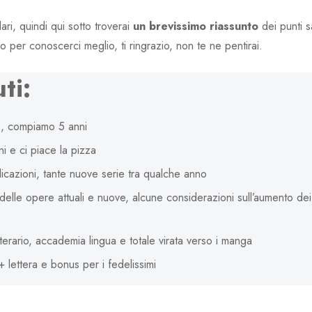
ari, quindi qui sotto troverai
un brevissimo riassunto
dei punti sa
o per conoscerci meglio, ti ringrazio, non te ne pentirai.
ti:
1, compiamo 5 anni
ni e ci piace la pizza
licazioni, tante nuove serie tra qualche anno
 delle opere attuali e nuove, alcune considerazioni sull’aumento dei
tterario, accademia lingua e totale virata verso i manga
 lettera e bonus per i fedelissimi