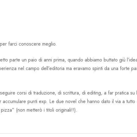
i per farci conoscere meglio.
ogetto parte un paio di anni prima, quando abbiamo buttato giù l’ide
perienza nel campo dell’editoria ma eravamo spinti da una forte p
uire corsi di traduzione, di scrittura, di editing, a far pratica su l
 accumulare punti exp. Le due novel che hanno dato il via a tutto
izza” (non metterò i titoli originali!!).