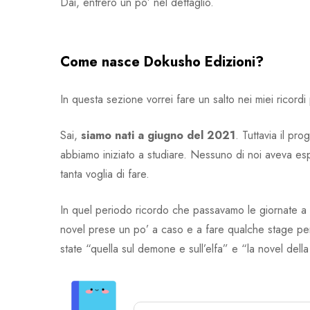
Dai, entrerò un po’ nel dettaglio.
Come nasce Dokusho Edizioni?
In questa sezione vorrei fare un salto nei miei ricord
Sai,
siamo nati a giugno del 2021
. Tuttavia il pr
abbiamo iniziato a studiare. Nessuno di noi aveva es
tanta voglia di fare.
In quel periodo ricordo che passavamo le giornate a seg
novel prese un po’ a caso e a fare qualche stage per
state “quella sul demone e sull’elfa” e “la novel della p