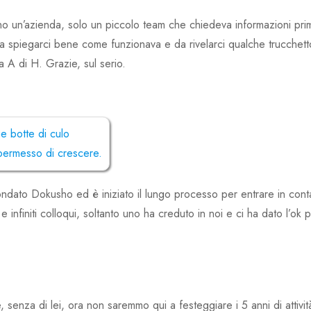
 un’azienda, solo un piccolo team che chiedeva informazioni pri
 da spiegarci bene come funzionava e da rivelarci qualche trucchett
na A di H. Grazie, sul serio.
ue botte di culo
permesso di crescere.
ondato Dokusho ed è iniziato il lungo processo per entrare in cont
uti e infiniti colloqui, soltanto uno ha creduto in noi e ci ha dato l’ok p
 senza di lei, ora non saremmo qui a festeggiare i 5 anni di attivit