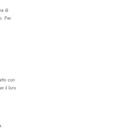
ma di
o. Per
atto con
er il loro
à.