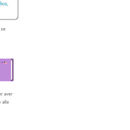
lico,
 se
er aver
 alle