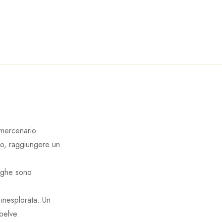
 mercenario
rio, raggiungere un
reghe sono
 inesplorata. Un
belve.