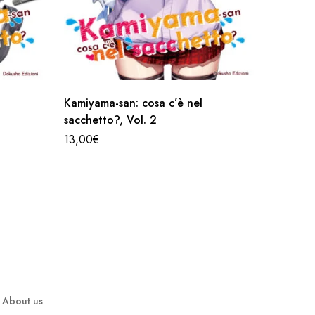
Kamiyama-san: cosa c’è nel
Kamiyam
sacchetto?, Vol. 2
sacchet
13,00
€
26,00
€
About us