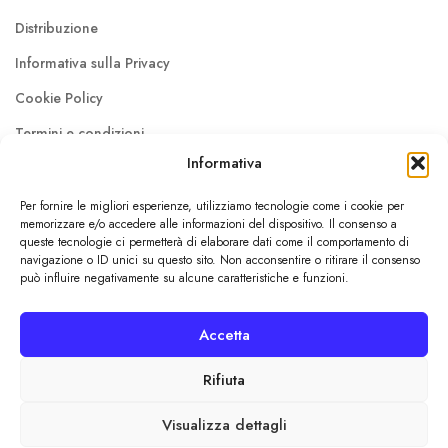
Distribuzione
Informativa sulla Privacy
Cookie Policy
Termini e condizioni
Informativa
About us
Per fornire le migliori esperienze, utilizziamo tecnologie come i cookie per
Contattaci
memorizzare e/o accedere alle informazioni del dispositivo. Il consenso a
queste tecnologie ci permetterà di elaborare dati come il comportamento di
Lavora con noi
navigazione o ID unici su questo sito. Non acconsentire o ritirare il consenso
può influire negativamente su alcune caratteristiche e funzioni.
© Dokusho Edizioni Srl 2026
Accetta
Pisa / P.IVA: 02410240507 / REA: PI - 204992
Rifiuta
Visualizza dettagli