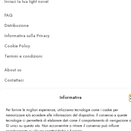
Inviaci la tua light novel
FAQ
Distribuzione
Informativa sulla Privacy
Cookie Policy
Termini e condizioni
About us
Contattaci
Lavora con noi
Informativa
Per fornire le migliori esperienze, utilizziamo tecnologie come i cookie per
© Dokusho Edizioni Srl 2026
memorizzare e/o accedere alle informazioni del dispositivo. Il consenso a queste
tecnologie ci permetterà di elaborare dati come il comportamento di navigazione o
Pisa / P.IVA: 02410240507 / REA: PI - 204992
ID unici su questo sito. Non acconsentire o ritirare il consenso può influire