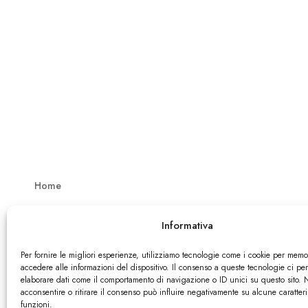
Home
News
Informativa
Shop
Per fornire le migliori esperienze, utilizziamo tecnologie come i cookie per memo
Blog
accedere alle informazioni del dispositivo. Il consenso a queste tecnologie ci pe
elaborare dati come il comportamento di navigazione o ID unici su questo sito.
Inviaci la tua light novel
acconsentire o ritirare il consenso può influire negativamente su alcune caratteri
funzioni.