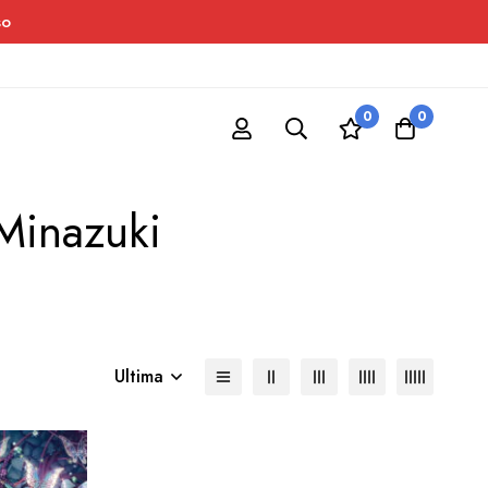
so
0
0
 Minazuki
Ultima