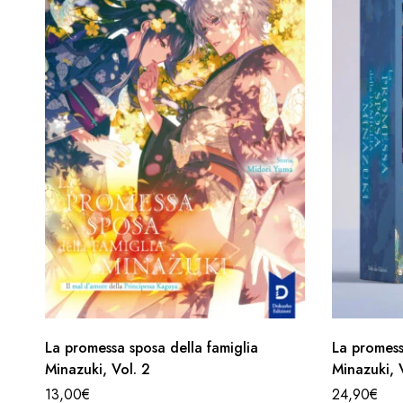
La promessa sposa della famiglia
La promess
Minazuki, Vol. 2
Minazuki, 
limited
13,00
€
24,90
€