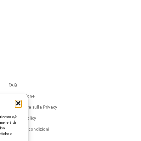
FAQ
Distribuzione
Informativa sulla Privacy
rizzare e/o
Cookie Policy
rmetterà di
 Non
Termini e condizioni
stiche e