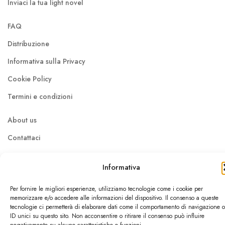
Inviaci la tua light novel
FAQ
Distribuzione
Informativa sulla Privacy
Cookie Policy
Termini e condizioni
About us
Contattaci
Lavora con noi
Informativa
Per fornire le migliori esperienze, utilizziamo tecnologie come i cookie per
© Dokusho Edizioni Srl 2026
memorizzare e/o accedere alle informazioni del dispositivo. Il consenso a queste
tecnologie ci permetterà di elaborare dati come il comportamento di navigazione o
Pisa / P.IVA: 02410240507 / REA: PI - 204992
ID unici su questo sito. Non acconsentire o ritirare il consenso può influire